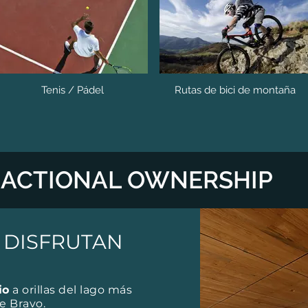
Tenis / Pádel
Rutas de bici de montaña
RACTIONAL OWNERSHIP
 DISFRUTAN
io
a orillas del lago más
de Bravo.